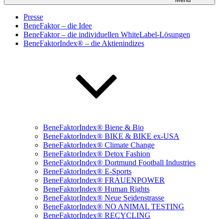
Presse
BeneFaktor – die Idee
BeneFaktor – die individuellen WhiteLabel-Lösungen
BeneFaktorIndex® – die Aktienindizes
BeneFaktorIndex® Biene & Bio
BeneFaktorIndex® BIKE & BIKE ex-USA
BeneFaktorIndex® Climate Change
BeneFaktorIndex® Detox Fashion
BeneFaktorIndex® Dortmund Football Industries
BeneFaktorIndex® E-Sports
BeneFaktorIndex® FRAUENPOWER
BeneFaktorIndex® Human Rights
BeneFaktorIndex® Neue Seidenstrasse
BeneFaktorIndex® NO ANIMAL TESTING
BeneFaktorIndex® RECYCLING