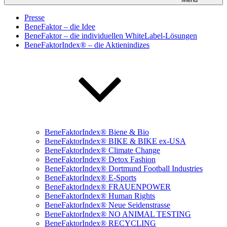
Presse
BeneFaktor – die Idee
BeneFaktor – die individuellen WhiteLabel-Lösungen
BeneFaktorIndex® – die Aktienindizes
BeneFaktorIndex® Biene & Bio
BeneFaktorIndex® BIKE & BIKE ex-USA
BeneFaktorIndex® Climate Change
BeneFaktorIndex® Detox Fashion
BeneFaktorIndex® Dortmund Football Industries
BeneFaktorIndex® E-Sports
BeneFaktorIndex® FRAUENPOWER
BeneFaktorIndex® Human Rights
BeneFaktorIndex® Neue Seidenstrasse
BeneFaktorIndex® NO ANIMAL TESTING
BeneFaktorIndex® RECYCLING