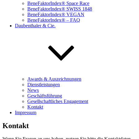
BeneFaktorIndex® Space Race
BeneFaktorIndex® SWISS 1848
BeneFaktorIndex® VEGAN
BeneFaktorIndex® – FAQ
Daubenthaler & Cie.
Awards & Auszeichnungen
Dienstleistungen
News
Geschäftsführung
Gesellschaftliches Engagement
Kontakt
Impressum
Kontakt
Wenn Sie Fragen an uns haben, nutzen Sie bitte die Kontaktdaten