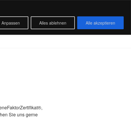
E. GMBH
Anpassen
Alles ablehnen
Alle akzeptieren
eneFaktorZertifikat®,
hen Sie uns gerne