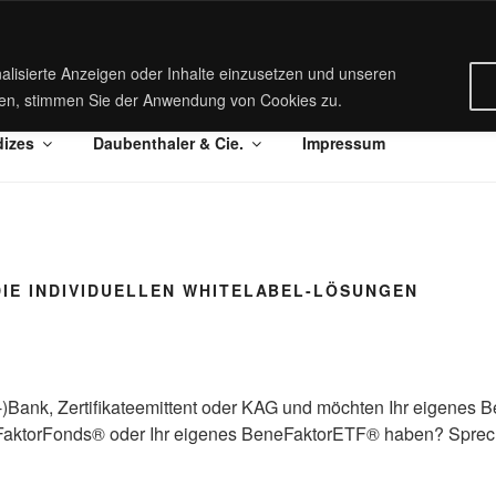
DAUBENTHALER & CI
alisierte Anzeigen oder Inhalte einzusetzen und unseren
e
BeneFaktor – die individuellen WhiteLabel-Lösungen
cken, stimmen Sie der Anwendung von Cookies zu.
Asset Management
dizes
Daubenthaler & Cie.
Impressum
DIE INDIVIDUELLEN WHITELABEL-LÖSUNGEN
t-)Bank, Zertifikateemittent oder KAG und möchten Ihr eigenes B
FaktorFonds® oder Ihr eigenes BeneFaktorETF® haben? Sprec