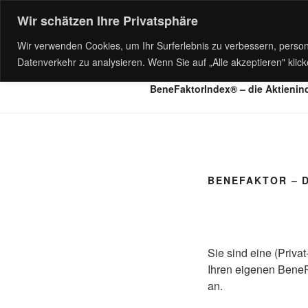
Zum
Wir schätzen Ihre Privatsphäre
Inhalt
springen
Wir verwenden Cookies, um Ihr Surferlebnis zu verbessern, person
Presse
BeneFaktor – die Ide
Datenverkehr zu analysieren. Wenn Sie auf „Alle akzeptieren" kli
BeneFaktorIndex® – die Aktienin
BENEFAKTOR – 
Sie sind eine (Priva
Ihren eigenen Bene
an.