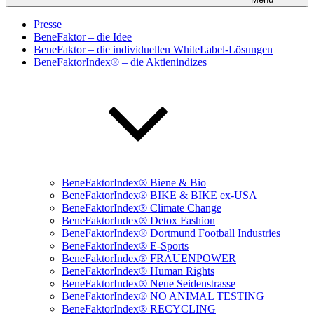
Presse
BeneFaktor – die Idee
BeneFaktor – die individuellen WhiteLabel-Lösungen
BeneFaktorIndex® – die Aktienindizes
BeneFaktorIndex® Biene & Bio
BeneFaktorIndex® BIKE & BIKE ex-USA
BeneFaktorIndex® Climate Change
BeneFaktorIndex® Detox Fashion
BeneFaktorIndex® Dortmund Football Industries
BeneFaktorIndex® E-Sports
BeneFaktorIndex® FRAUENPOWER
BeneFaktorIndex® Human Rights
BeneFaktorIndex® Neue Seidenstrasse
BeneFaktorIndex® NO ANIMAL TESTING
BeneFaktorIndex® RECYCLING