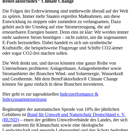
BeneFaktorIndex
Climate Change
Die Folgen der Erderwärmung sind mittlerweile überall auf der Welt
zu spüren. Immer mehr Staaten ergreifen Maßnahmen, um diese
Entwicklung zu stoppen oder zumindest zu verlangsamen. Dazu
gehört auch der Umstieg auf eine Stromerzeugung, die auf
erneuerbaren Energien basiert. Denn eins ist klar: Wir werden immer
mehr sauberen Strom benötigen – nicht zuletzt, um die sogenannten
E-Fuels herzustellen. Dabei handelt es sich um synthetische
Kraftstoffe, die beispielsweise Flugzeuge und Schiffe CO2-ärmer
oder sogar CO2-frei machen sollen.
Die Welt denkt um, und davon könnten eine ganze Reihe von
Unternehmen profitieren: Anlagenbauer, Anlagenbetreiber sowie
Stromanbieter der Branchen Wind- und Solarenergie, Wasserkraft
und Geothermie. Mit dem BeneFaktorIndex® Climate Change
können Sie ganz einfach in diese Branchen investieren.
Hier geht es zur tagesaktuellen
Indexperformance &
Indexzusammensetzung
Begünstigter der automatischen Spende von 10% der jährlichen
Gebühren ist
Bund für Umwelt und Naturschutz Deutschland e. V.
(BUND)
– einen der größten Umweltverbände des Landes, der sich
unter anderem für Klimaschutz sowie eine ökologische
Landwirtschaft und gesunde Lebensmittel und den Schutz bedrohter