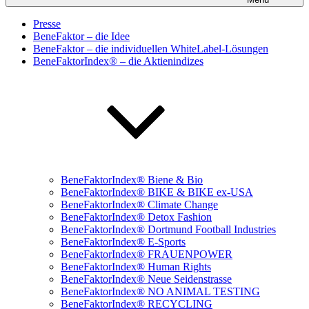
Presse
BeneFaktor – die Idee
BeneFaktor – die individuellen WhiteLabel-Lösungen
BeneFaktorIndex® – die Aktienindizes
BeneFaktorIndex® Biene & Bio
BeneFaktorIndex® BIKE & BIKE ex-USA
BeneFaktorIndex® Climate Change
BeneFaktorIndex® Detox Fashion
BeneFaktorIndex® Dortmund Football Industries
BeneFaktorIndex® E-Sports
BeneFaktorIndex® FRAUENPOWER
BeneFaktorIndex® Human Rights
BeneFaktorIndex® Neue Seidenstrasse
BeneFaktorIndex® NO ANIMAL TESTING
BeneFaktorIndex® RECYCLING