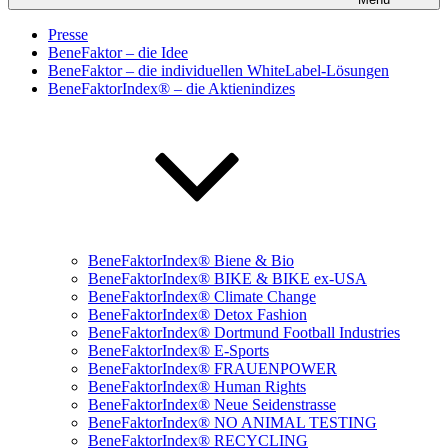
Presse
BeneFaktor – die Idee
BeneFaktor – die individuellen WhiteLabel-Lösungen
BeneFaktorIndex® – die Aktienindizes
BeneFaktorIndex® Biene & Bio
BeneFaktorIndex® BIKE & BIKE ex-USA
BeneFaktorIndex® Climate Change
BeneFaktorIndex® Detox Fashion
BeneFaktorIndex® Dortmund Football Industries
BeneFaktorIndex® E-Sports
BeneFaktorIndex® FRAUENPOWER
BeneFaktorIndex® Human Rights
BeneFaktorIndex® Neue Seidenstrasse
BeneFaktorIndex® NO ANIMAL TESTING
BeneFaktorIndex® RECYCLING