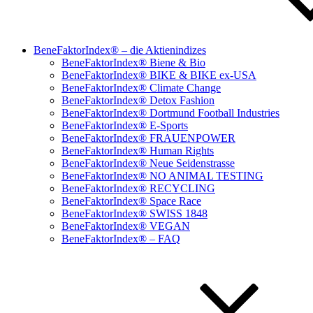
BeneFaktorIndex® – die Aktienindizes
BeneFaktorIndex® Biene & Bio
BeneFaktorIndex® BIKE & BIKE ex-USA
BeneFaktorIndex® Climate Change
BeneFaktorIndex® Detox Fashion
BeneFaktorIndex® Dortmund Football Industries
BeneFaktorIndex® E-Sports
BeneFaktorIndex® FRAUENPOWER
BeneFaktorIndex® Human Rights
BeneFaktorIndex® Neue Seidenstrasse
BeneFaktorIndex® NO ANIMAL TESTING
BeneFaktorIndex® RECYCLING
BeneFaktorIndex® Space Race
BeneFaktorIndex® SWISS 1848
BeneFaktorIndex® VEGAN
BeneFaktorIndex® – FAQ