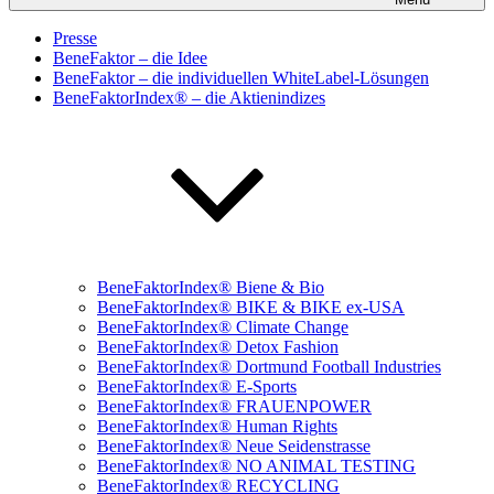
Presse
BeneFaktor – die Idee
BeneFaktor – die individuellen WhiteLabel-Lösungen
BeneFaktorIndex® – die Aktienindizes
BeneFaktorIndex® Biene & Bio
BeneFaktorIndex® BIKE & BIKE ex-USA
BeneFaktorIndex® Climate Change
BeneFaktorIndex® Detox Fashion
BeneFaktorIndex® Dortmund Football Industries
BeneFaktorIndex® E-Sports
BeneFaktorIndex® FRAUENPOWER
BeneFaktorIndex® Human Rights
BeneFaktorIndex® Neue Seidenstrasse
BeneFaktorIndex® NO ANIMAL TESTING
BeneFaktorIndex® RECYCLING