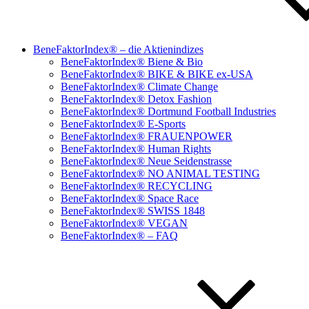
BeneFaktorIndex® – die Aktienindizes
BeneFaktorIndex® Biene & Bio
BeneFaktorIndex® BIKE & BIKE ex-USA
BeneFaktorIndex® Climate Change
BeneFaktorIndex® Detox Fashion
BeneFaktorIndex® Dortmund Football Industries
BeneFaktorIndex® E-Sports
BeneFaktorIndex® FRAUENPOWER
BeneFaktorIndex® Human Rights
BeneFaktorIndex® Neue Seidenstrasse
BeneFaktorIndex® NO ANIMAL TESTING
BeneFaktorIndex® RECYCLING
BeneFaktorIndex® Space Race
BeneFaktorIndex® SWISS 1848
BeneFaktorIndex® VEGAN
BeneFaktorIndex® – FAQ