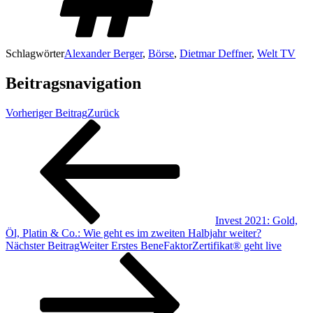
Schlagwörter
Alexander Berger
,
Börse
,
Dietmar Deffner
,
Welt TV
Beitragsnavigation
Vorheriger Beitrag
Zurück
Invest 2021: Gold,
Öl, Platin & Co.: Wie geht es im zweiten Halbjahr weiter?
Nächster Beitrag
Weiter
Erstes BeneFaktorZertifikat® geht live