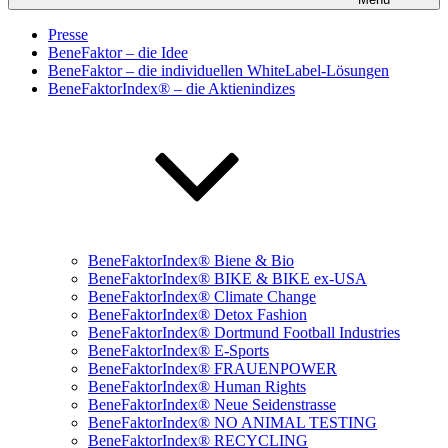
Presse
BeneFaktor – die Idee
BeneFaktor – die individuellen WhiteLabel-Lösungen
BeneFaktorIndex® – die Aktienindizes
BeneFaktorIndex® Biene & Bio
BeneFaktorIndex® BIKE & BIKE ex-USA
BeneFaktorIndex® Climate Change
BeneFaktorIndex® Detox Fashion
BeneFaktorIndex® Dortmund Football Industries
BeneFaktorIndex® E-Sports
BeneFaktorIndex® FRAUENPOWER
BeneFaktorIndex® Human Rights
BeneFaktorIndex® Neue Seidenstrasse
BeneFaktorIndex® NO ANIMAL TESTING
BeneFaktorIndex® RECYCLING