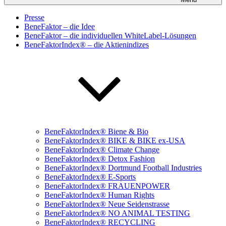
Presse
BeneFaktor – die Idee
BeneFaktor – die individuellen WhiteLabel-Lösungen
BeneFaktorIndex® – die Aktienindizes
BeneFaktorIndex® Biene & Bio
BeneFaktorIndex® BIKE & BIKE ex-USA
BeneFaktorIndex® Climate Change
BeneFaktorIndex® Detox Fashion
BeneFaktorIndex® Dortmund Football Industries
BeneFaktorIndex® E-Sports
BeneFaktorIndex® FRAUENPOWER
BeneFaktorIndex® Human Rights
BeneFaktorIndex® Neue Seidenstrasse
BeneFaktorIndex® NO ANIMAL TESTING
BeneFaktorIndex® RECYCLING