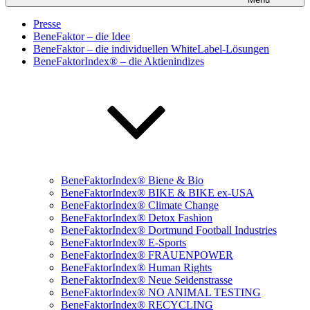
Presse
BeneFaktor – die Idee
BeneFaktor – die individuellen WhiteLabel-Lösungen
BeneFaktorIndex® – die Aktienindizes
BeneFaktorIndex® Biene & Bio
BeneFaktorIndex® BIKE & BIKE ex-USA
BeneFaktorIndex® Climate Change
BeneFaktorIndex® Detox Fashion
BeneFaktorIndex® Dortmund Football Industries
BeneFaktorIndex® E-Sports
BeneFaktorIndex® FRAUENPOWER
BeneFaktorIndex® Human Rights
BeneFaktorIndex® Neue Seidenstrasse
BeneFaktorIndex® NO ANIMAL TESTING
BeneFaktorIndex® RECYCLING