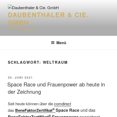
Zum
Inhalt
DAUBENTHALER & CIE.
springen
GMBH
Asset Management
Menü
SCHLAGWORT:
WELTRAUM
VERÖFFENTLICHT
30. JUNI 2021
AM
Space Race und Frauenpower ab heute in
der Zeichnung
Seit heute können über die
comdirect
®
Space Race
und das
das
BeneFaktorZertifikat
®
BeneFaktorZertifikat
Frauenpower
gezeichnet