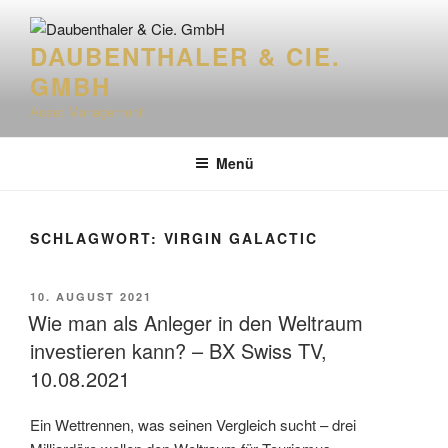
Zum
Inhalt
DAUBENTHALER & CIE.
springen
GMBH
Asset Management
Menü
SCHLAGWORT:
VIRGIN GALACTIC
VERÖFFENTLICHT
10. AUGUST 2021
AM
Wie man als Anleger in den Weltraum
investieren kann? – BX Swiss TV,
10.08.2021
Ein Wettrennen, was seinen Vergleich sucht – drei