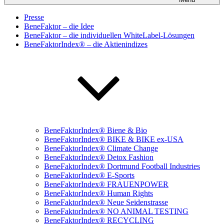
Presse
BeneFaktor – die Idee
BeneFaktor – die individuellen WhiteLabel-Lösungen
BeneFaktorIndex® – die Aktienindizes
BeneFaktorIndex® Biene & Bio
BeneFaktorIndex® BIKE & BIKE ex-USA
BeneFaktorIndex® Climate Change
BeneFaktorIndex® Detox Fashion
BeneFaktorIndex® Dortmund Football Industries
BeneFaktorIndex® E-Sports
BeneFaktorIndex® FRAUENPOWER
BeneFaktorIndex® Human Rights
BeneFaktorIndex® Neue Seidenstrasse
BeneFaktorIndex® NO ANIMAL TESTING
BeneFaktorIndex® RECYCLING