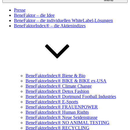
Presse
BeneFaktor – die Idee
BeneFaktor – die individuellen WhiteLabel-Lösungen
BeneFaktorIndex® – die Aktienindizes
BeneFaktorIndex® Biene & Bio
BeneFaktorIndex® BIKE & BIKE ex-USA
BeneFaktorIndex® Climate Change
BeneFaktorIndex® Detox Fashion
BeneFaktorIndex® Dortmund Football Industries
BeneFaktorIndex® E-Sports
BeneFaktorIndex® FRAUENPOWER
BeneFaktorIndex® Human Rights
BeneFaktorIndex® Neue Seidenstrasse
BeneFaktorIndex® NO ANIMAL TESTING
BeneFaktorIndex® RECYCLING