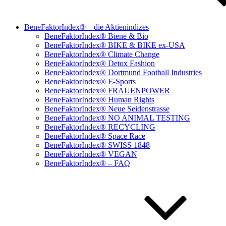
BeneFaktorIndex® – die Aktienindizes
BeneFaktorIndex® Biene & Bio
BeneFaktorIndex® BIKE & BIKE ex-USA
BeneFaktorIndex® Climate Change
BeneFaktorIndex® Detox Fashion
BeneFaktorIndex® Dortmund Football Industries
BeneFaktorIndex® E-Sports
BeneFaktorIndex® FRAUENPOWER
BeneFaktorIndex® Human Rights
BeneFaktorIndex® Neue Seidenstrasse
BeneFaktorIndex® NO ANIMAL TESTING
BeneFaktorIndex® RECYCLING
BeneFaktorIndex® Space Race
BeneFaktorIndex® SWISS 1848
BeneFaktorIndex® VEGAN
BeneFaktorIndex® – FAQ