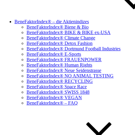
BeneFaktorIndex® – die Aktienindizes
BeneFaktorIndex® Biene & Bio
BeneFaktorIndex® BIKE & BIKE ex-USA
BeneFaktorIndex® Climate Change
BeneFaktorIndex® Detox Fashion
BeneFaktorIndex® Dortmund Football Industries
BeneFaktorIndex® E-Sports
BeneFaktorIndex® FRAUENPOWER
BeneFaktorIndex® Human Rights
BeneFaktorIndex® Neue Seidenstrasse
BeneFaktorIndex® NO ANIMAL TESTING
BeneFaktorIndex® RECYCLING
BeneFaktorIndex® Space Race
BeneFaktorIndex® SWISS 1848
BeneFaktorIndex® VEGAN
BeneFaktorIndex® – FAQ