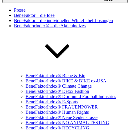
Presse
BeneFaktor – die Idee
BeneFaktor – die individuellen WhiteLabel-Lösungen
BeneFaktorIndex® – die Aktienindizes
BeneFaktorIndex® Biene & Bio
BeneFaktorIndex® BIKE & BIKE ex-USA
BeneFaktorIndex® Climate Change
BeneFaktorIndex® Detox Fashion
BeneFaktorIndex® Dortmund Football Industries
BeneFaktorIndex® E-Sports
BeneFaktorIndex® FRAUENPOWER
BeneFaktorIndex® Human Rights
BeneFaktorIndex® Neue Seidenstrasse
BeneFaktorIndex® NO ANIMAL TESTING
BeneFaktorIndex® RECYCLING