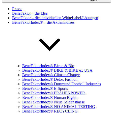
Presse
BeneFaktor – die Idee
BeneFaktor – die individuellen WhiteLabel-Lösungen
BeneFaktorIndex® – die Aktienindizes
BeneFaktorIndex® Biene & Bio
BeneFaktorIndex® BIKE & BIKE ex-USA
BeneFaktorIndex® Climate Change
BeneFaktorIndex® Detox Fashion
BeneFaktorIndex® Dortmund Football Industries
BeneFaktorIndex® E-Sports
BeneFaktorIndex® FRAUENPOWER
BeneFaktorIndex® Human Rights
BeneFaktorIndex® Neue Seidenstrasse
BeneFaktorIndex® NO ANIMAL TESTING
BeneFaktorIndex® RECYCLING