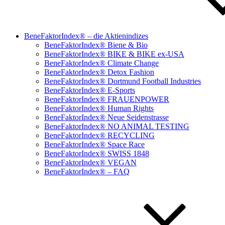
BeneFaktorIndex® – die Aktienindizes
BeneFaktorIndex® Biene & Bio
BeneFaktorIndex® BIKE & BIKE ex-USA
BeneFaktorIndex® Climate Change
BeneFaktorIndex® Detox Fashion
BeneFaktorIndex® Dortmund Football Industries
BeneFaktorIndex® E-Sports
BeneFaktorIndex® FRAUENPOWER
BeneFaktorIndex® Human Rights
BeneFaktorIndex® Neue Seidenstrasse
BeneFaktorIndex® NO ANIMAL TESTING
BeneFaktorIndex® RECYCLING
BeneFaktorIndex® Space Race
BeneFaktorIndex® SWISS 1848
BeneFaktorIndex® VEGAN
BeneFaktorIndex® – FAQ