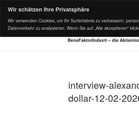
Zum
Wir schätzen Ihre Privatsphäre
Inhalt
springen
Wir verwenden Cookies, um Ihr Surferlebnis zu verbessern, person
Presse
BeneFaktor – die Ide
Datenverkehr zu analysieren. Wenn Sie auf „Alle akzeptieren" kli
BeneFaktorIndex® – die Aktienin
interview-alexan
dollar-12-02-202