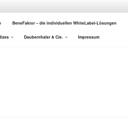
DAUBENTHALER & CI
e
BeneFaktor – die individuellen WhiteLabel-Lösungen
Asset Management
dizes
Daubenthaler & Cie.
Impressum