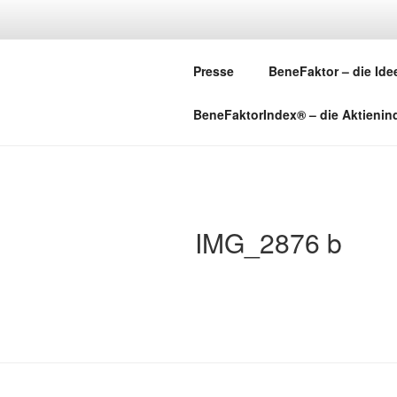
Zum
Inhalt
springen
Presse
BeneFaktor – die Ide
BeneFaktorIndex® – die Aktienin
IMG_2876 b