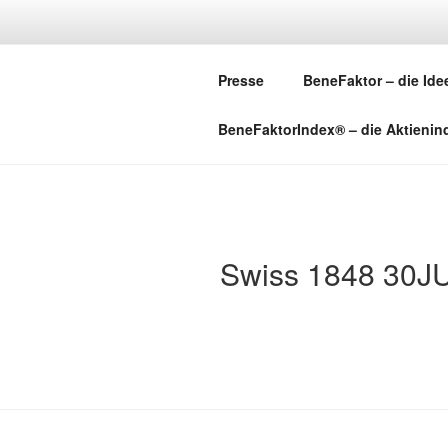
Zum
Inhalt
springen
Presse
BeneFaktor – die Ide
BeneFaktorIndex® – die Aktienin
Swiss 1848 30J