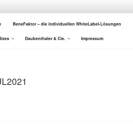
DAUBENTHALER & CI
e
BeneFaktor – die individuellen WhiteLabel-Lösungen
Asset Management
dizes
Daubenthaler & Cie.
Impressum
UL2021