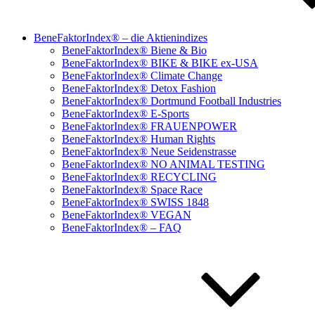
BeneFaktorIndex® – die Aktienindizes
BeneFaktorIndex® Biene & Bio
BeneFaktorIndex® BIKE & BIKE ex-USA
BeneFaktorIndex® Climate Change
BeneFaktorIndex® Detox Fashion
BeneFaktorIndex® Dortmund Football Industries
BeneFaktorIndex® E-Sports
BeneFaktorIndex® FRAUENPOWER
BeneFaktorIndex® Human Rights
BeneFaktorIndex® Neue Seidenstrasse
BeneFaktorIndex® NO ANIMAL TESTING
BeneFaktorIndex® RECYCLING
BeneFaktorIndex® Space Race
BeneFaktorIndex® SWISS 1848
BeneFaktorIndex® VEGAN
BeneFaktorIndex® – FAQ